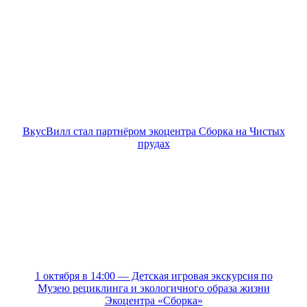
ВкусВилл стал партнёром экоцентра Сборка на Чистых
прудах
1 октября в 14:00 — Детская игровая экскурсия по
Музею рециклинга и экологичного образа жизни
Экоцентра «Сборка»