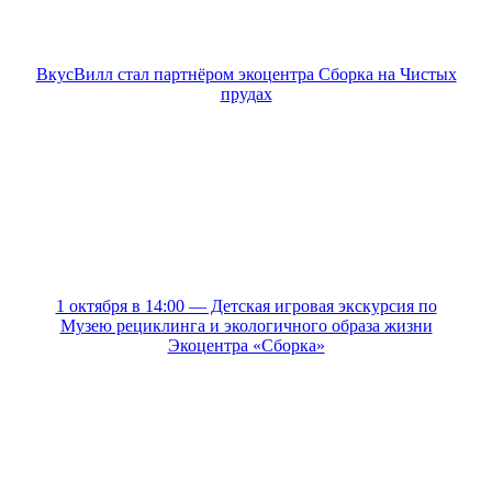
ВкусВилл стал партнёром экоцентра Сборка на Чистых
прудах
1 октября в 14:00 — Детская игровая экскурсия по
Музею рециклинга и экологичного образа жизни
Экоцентра «Сборка»