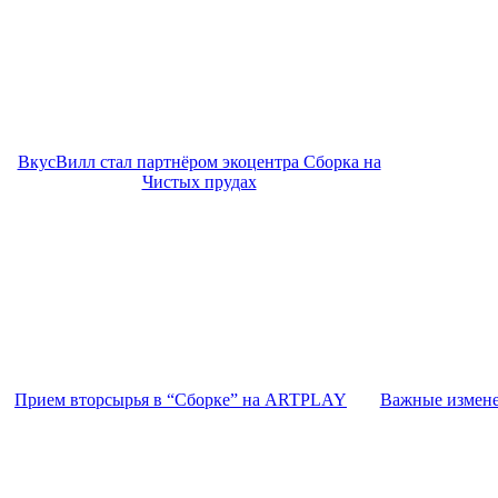
ВкусВилл стал партнёром экоцентра Сборка на
Чистых прудах
Прием вторсырья в “Сборке” на ARTPLAY
Важные измене