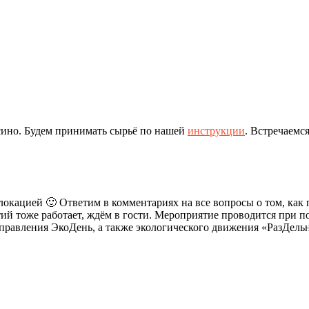
тходов 4 мая
сино. Будем принимать сырьё по нашей
инструкции
. Встречаемся
окацией 🙂 Ответим в комментариях на все вопросы о том, как п
ий тоже работает, ждём в гости. Мероприятие проводится при 
правления ЭкоДень, а также экологического движения «РазДель