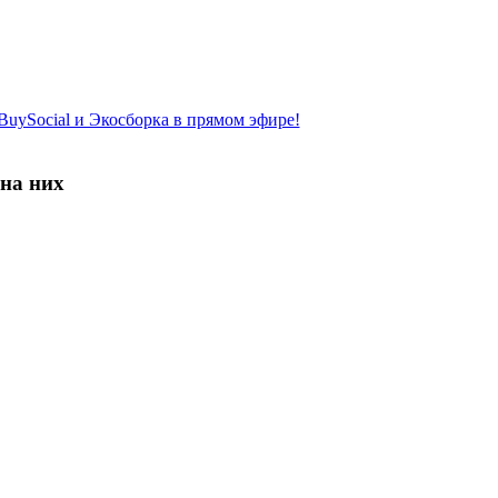
BuySocial и Экосборка в прямом эфире!
 на них