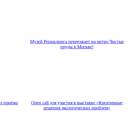
Музей Рециклинга переезжает на метро Чистые
пруды в Москве!
ил приёма
Open call для участия в выставке «Креативные
решения экологических проблем»