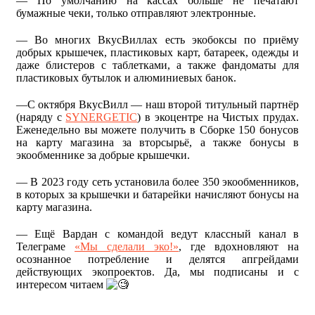
— По умолчанию на кассах больше не печатают
бумажные чеки, только отправляют электронные.
— Во многих ВкусВиллах есть экобоксы по приёму
добрых крышечек, пластиковых карт, батареек, одежды и
даже блистеров с таблетками, а также фандоматы для
пластиковых бутылок и алюминиевых банок.
—С октября ВкусВилл — наш второй титульный партнёр
(наряду с
SYNERGETIC
) в экоцентре на Чистых прудах.
Еженедельно вы можете получить в Сборке 150 бонусов
на карту магазина за вторсырьё, а также бонусы в
экообменнике за добрые крышечки.
— В 2023 году сеть установила более 350 экообменников,
в которых за крышечки и батарейки начисляют бонусы на
карту магазина.
— Ещё Вардан с командой ведут классный канал в
Телеграме
«Мы сделали эко!»
, где вдохновляют на
осознанное потребление и делятся апгрейдами
действующих экопроектов. Да, мы подписаны и с
интересом читаем