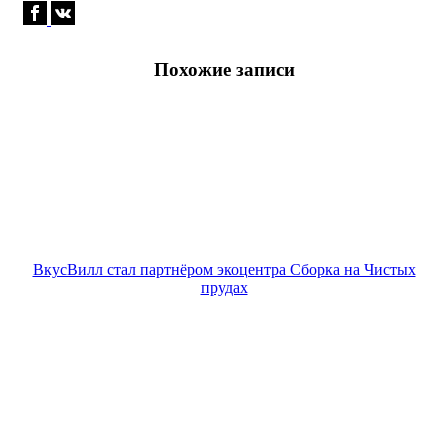
Похожие записи
ВкусВилл стал партнёром экоцентра Сборка на Чистых
прудах