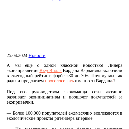
Лидера
эконаправления ВкусВилла Вардана
Варданяна включили в ежегодный
рейтинг форбс «З0 до 30»
25.04.2024
Новости
А мы ещё с одной классной новостью! Лидера
эконаправления
ВкусВилла
Вардана Варданяна включили
в ежегодный рейтинг форбс «З0 до 30». Почему мы так
рады и предлагаем
проголосовать
именно за Вардана
/
?
Под его руководством экокоманда сети активно
развивает экоинициативы и поощряет покупателей за
экопривычки.
— Более 100.000 покупателей ежемесячно вовлекаются в
экологические проекты ритейлера впервые.