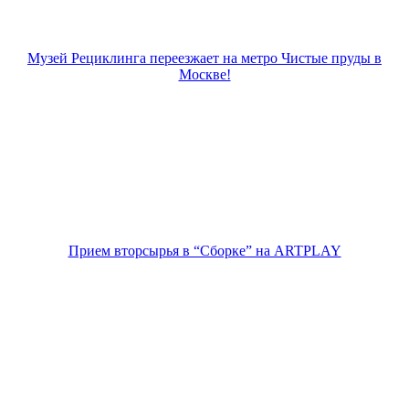
Музей Рециклинга переезжает на метро Чистые пруды в
Москве!
Прием вторсырья в “Сборке” на ARTPLAY