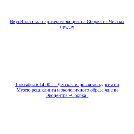
ВкусВилл стал партнёром экоцентра Сборка на Чистых
прудах
1 октября в 14:00 — Детская игровая экскурсия по
Музею рециклинга и экологичного образа жизни
Экоцентра «Сборка»